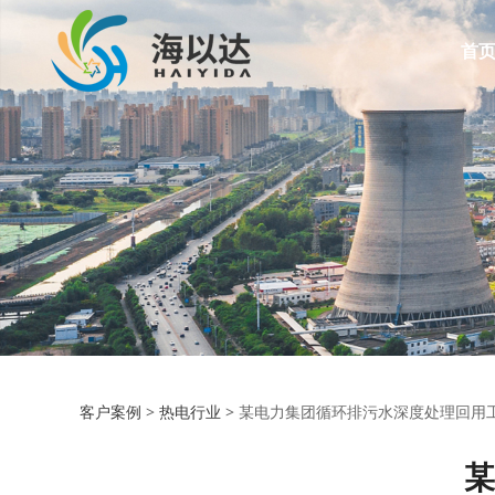
首
客户案例
>
热电行业
>
某电力集团循环排污水深度处理回用
某