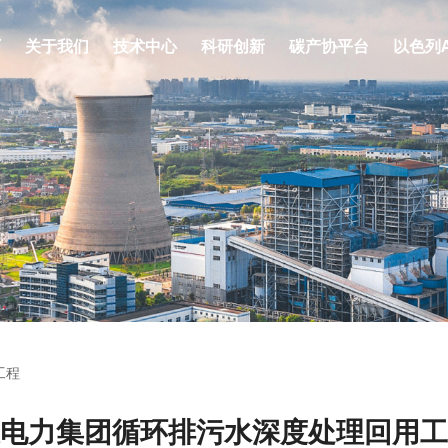
页
关于我们
技术中心
科研创新
碳产协平台
以色列
工程
电力集团循环排污水深度处理回用工